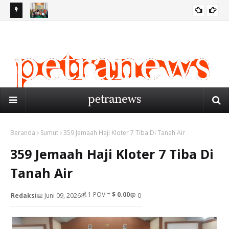
IB
PW PERSIS SUMUT GELAR RAPAT PERSIAPAN MUSYKERNAS
Ge
BIRO MEDAN
PERSIS 2026 DI MEDAN
Me
Beranda
Sumut
359 Jemaah Haji Kloter 7 Tiba Di Tanah Air
359 Jemaah Haji Kloter 7 Tiba Di
Tanah Air
💰
1
POV =
$ 0.00
Redaksi
📅 Juni 09, 2026
💬 0