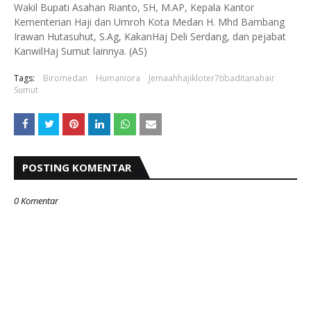
Wakil Bupati Asahan Rianto, SH, M.AP, Kepala Kantor
Kementerian Haji dan Umroh Kota Medan H. Mhd Bambang
Irawan Hutasuhut, S.Ag, KakanHaj Deli Serdang, dan pejabat
KanwilHaj Sumut lainnya. (AS)
Tags:
Biromedan
Humaniora
Jemaahhajikloter7tibaditanahair
Sumut
POSTING KOMENTAR
0 Komentar