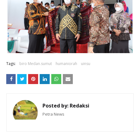
Tags:
biro Medan.sumut
humaniorah
uinsu
Posted by:
Redaksi
Petra News