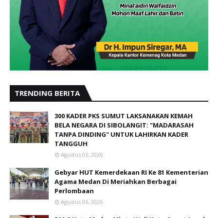
Agustus 06, 2026
BM-3 Kota Medan Minta Wali Kota Copot Lurah
Paya Pasir
Juli 30, 2026
Anggota DPRD Sumut Ingatkan Siswa MAPN 4
Medan, Tentang Bahaya Narkoba
Agustus 04, 2026
Terpilih Aklamasi, Asrul Daulay Pimpin IKAPI
Daerah Sumatera Utara Periode 2026 - 2031
Juli 30, 2026
BM-3 Kota Medan Ingatkan Panitia Seleksi
Direksi Perusahaan Umum Daerah Tidak
Lampaui Kewenangan
Oktober 02, 2025
PT Marsindo Barokah Energi Salurkan Paket
Sembako kepada Warga Sekitar Gudang Parkir
Mobil Tangki