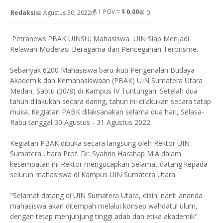
💰
1
POV =
$ 0.00
Redaksi
📅 Agustus 30, 2022
💬 0
Petranews.PBAK UINSU; Mahasiswa UIN Siap Menjadi
Relawan Moderasi Beragama dan Pencegahan Terorisme.
Sebanyak 6200 Mahasiswa baru ikuti Pengenalan Budaya
Akademik dan Kemahasiswaan (PBAK) UIN Sumatera Utara
Medan, Sabtu (30/8) di Kampus IV Tuntungan. Setelah dua
tahun dilakukan secara daring, tahun ini dilakukan secara tatap
muka. Kegiatan PABK dilaksanakan selama dua hari, Selasa-
Rabu tanggal 30 Agustus - 31 Agustus 2022.
Kegiatan PBAK dibuka secara langsung oleh Rektor UIN
Sumatera Utara Prof. Dr. Syahrin Harahap M.A dalam
kesempatan ini Rektor mengucapkan Selamat datang kepada
seluruh mahasiswa di Kampus UIN Sumatera Utara.
"Selamat datang di UIN Sumatera Utara, disini nanti ananda
mahasiswa akan ditempah melalui konsep wahdatul ulum,
dengan tetap menjunjung tinggi adab dan etika akademik"