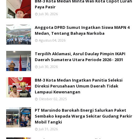
Juli 31, 2026
Sambut HUT Ke 60 PT ALS Hadirkan Bus
Terbaru Dengan Fasilitas Layanan Terbaik
Agustus 02, 2026
Marching Band MAPN 4 Medan Borong Enam
Tropy Juara di IDCA Road to FORPROVSU
Gebyar KORMISU 2026
Agustus 05, 2026
Ledakan Grand Polonia Tewaskan ART Asal
NTT, Ini Komentar LBH Medan Soal Hak Korban
yang Wajib Dipenuhi
Juli 22, 2026
SUBSCRIBE US