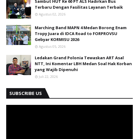
Jalan Sutomo Ujung No. 9 Medan,
Kontak Redaksi: +62 8126 5781 450