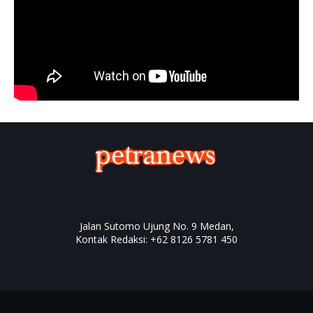
Home
Box Redaksi
Hak Jawab
Copyright ©
2026
PETRA News