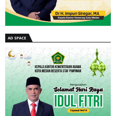
AD SPACE
TRENDING BERITA
300 KADER PKS SUMUT LAKSANAKAN KEMAH
BELA NEGARA DI SIBOLANGIT: "MADARASAH
TANPA DINDING" UNTUK LAHIRKAN KADER
TANGGUH
Agustus 03, 2026
Gebyar HUT Kemerdekaan RI Ke 81 Kementerian
Agama Medan Di Meriahkan Berbagai
Perlombaan