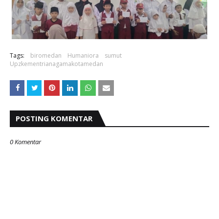
Tags:
biromedan
Humaniora
sumut
Upzkementrianagamakotamedan
POSTING KOMENTAR
0 Komentar