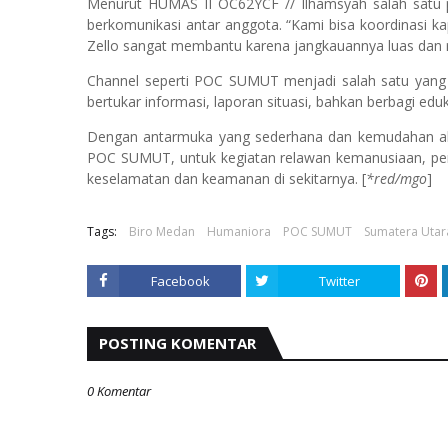
Menurut
HUMAS II OC62YCF // Ilhamsyah
salah satu 
berkomunikasi antar anggota. “Kami bisa koordinasi ka
Zello sangat membantu karena jangkauannya luas dan re
Channel seperti
POC SUMUT
menjadi salah satu yang p
bertukar informasi, laporan situasi, bahkan berbagi e
Dengan antarmuka yang sederhana dan kemudahan akse
POC SUMUT, untuk kegiatan relawan kemanusiaan, pengg
keselamatan dan keamanan di sekitarnya. [
*red/mgo
]
Tags:
Biro Medan
Humaniora
POC SUMUT
Sumatera Utar
Facebook
Twitter
POSTING KOMENTAR
0 Komentar