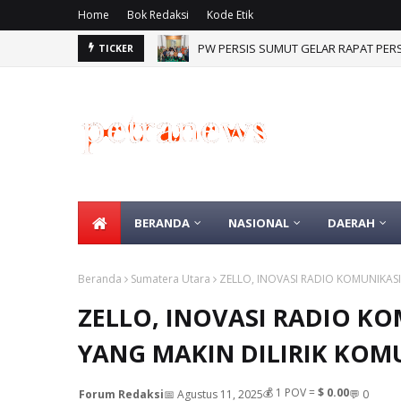
Home
Bok Redaksi
Kode Etik
PW PERSIS SUMUT GELAR RAPAT PER
TICKER
BERANDA
NASIONAL
DAERAH
Beranda
Sumatera Utara
ZELLO, INOVASI RADIO KOMUNIKAS
ZELLO, INOVASI RADIO K
YANG MAKIN DILIRIK KOM
💰
1
POV =
$ 0.00
Forum Redaksi
📅 Agustus 11, 2025
💬 0