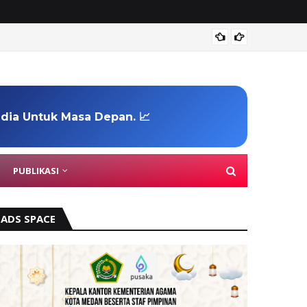
300 K
edia Untuk Masa Depan. 📈
PUBLIKASI
ADS SPACE