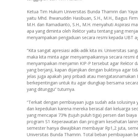
Ketua Tim Hukum Universitas Bunda Thamrin dan Yayasan
yaitu Mhd. Ihwanuddin Hasibuan, S.H., M.H., Bagus Firma
M.H. dan Ramadianto, S.H., M.H. menyahuti Aspirasi
apa yang diminta oleh Rektor yaitu tentang yang menj
menyampaikan pengaduan secara resmi kepada UBT agar 
“Kita sangat apresiasi adik-adik kita ini. Universitas 
maka kita minta agar menyampaikannya secara resmi d
menyampaikan menjamin KIP-P tersebut agar Rektor dan
yang berjanji, kapan dijanjikan dengan buktinya agar 
jelas juga apakah janji pribadi atau mengatasnamakan In
berkepentingan untuk itu agar diungkap bersama secara 
yang ditunggu” tuturnya.
“Terkait dengan pembiayaan juga sudah ada solusinya 
dan kepedulian karena mereka berasal dari keluarga se
yang mencapai 73% (tujuh puluh tiga) persen dari bia
program S1 Keperawatan dan program kesehatan lainny
semester hanya diwajibkan membayar Rp1,2 juta, seme
Universitas Bunda Thamrin. Total beban pembiayaan bea