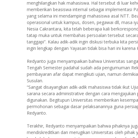
menghilangkan hak mahasiswa. Hal tersebut di luar keh
memberikan beasiswa internal sebagai implementasi Pa
yang selama ini mendampingi mahasiswa asal NTT. Beas
operasional untuk kampus, dosen, pegawai dll, masa iy
Nesia Cakrantara, kita telah beberapa kali berkorespo
tatap muka untuk membahas persoalan tersebut secara
tanggapi”. Kalau adik-adik ingin diskusi terbuka kita pe
ingin lengkap dengan Yayasan tidak bisa hari ini karena
Redyanto juga menyampaikan bahwa Universitas sangat
Tengah Semester padahal sudah ada pengumuman Rekt
pembayaran afar dapat mengikuti ujian, namun demikia
Susulan.
“Sangat disayangkan adik-adik mahasiswa tidak ikut U
sarana secara administrative dengan cara mengajukan 
digunakan. Begitupun Universitas memberikan kesempa
permohonan sebagai dasar pelaksanannya guna persiapan
Redyanto.
Terakhir, Redyanto menyampaikan bahwa pihaknya juga
mendiskreditkan dan merugikan Universitas oleh pihak 