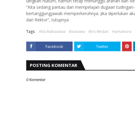
langkah hukum, namun tetap menunggu arahan dari Rek
“Kita sedang pantau dan mempelajari dugaan tudingan-t
bertanggungjawab memperkeruhnya. Jika diperlukan ak
dari Rektor”, tutupnya
Tags:
Aksi Mahasiswa
Beasiswa
Biro Medan
Humaniora
Facebook
Twitter
POSTING KOMENTAR
0 Komentar