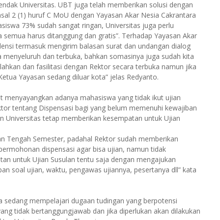
endak Universitas. UBT juga telah memberikan solusi dengan
sal 2 (1) huruf C MoU dengan Yayasan Akar Nesia Cakrantara
iswa 73% sudah sangat ringan, Universitas juga perlu
a semua harus ditanggung dan gratis”. Terhadap Yayasan Akar
ndensi termasuk mengirim balasan surat dan undangan dialog
 menyeluruh dan terbuka, bahkan somasinya juga sudah kita
rsilahkan dan fasilitasi dengan Rektor secara terbuka namun jika
 Ketua Yayasan sedang diluar kota” jelas Redyanto.
 menyayangkan adanya mahasiswa yang tidak ikut ujian
or tentang Dispensasi bagi yang belum memenuhi kewajiban
n Universitas tetap memberikan kesempatan untuk Ujian
jian Tengah Semester, padahal Rektor sudah memberikan
permohonan dispensasi agar bisa ujian, namun tidak
tan untuk Ujian Susulan tentu saja dengan mengajukan
 soal ujian, waktu, pengawas ujiannya, pesertanya dll” kata
 sedang mempelajari dugaan tudingan yang berpotensi
yang tidak bertanggungjawab dan jika diperlukan akan dilakukan