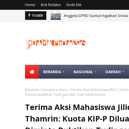
Home
Bok Redaksi
Kode Etik
Anggota DPRD Sumut Ingatkan Siswa
TICKER
BERANDA
NASIONAL
DAERAH
Beranda
Sumatera Utara
Terima Aksi Mahasiswa Jilid 2, Uni
Diminta Buktikan Tudingan dan Taat Administrasi
Terima Aksi Mahasiswa Jili
Thamrin: Kuota KIP-P Dil