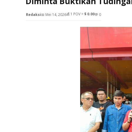
Diminta Buktikan Tudingan
💰
1
POV =
$ 0.00
Redaksi
📅 Mei 14, 2026
💬 0