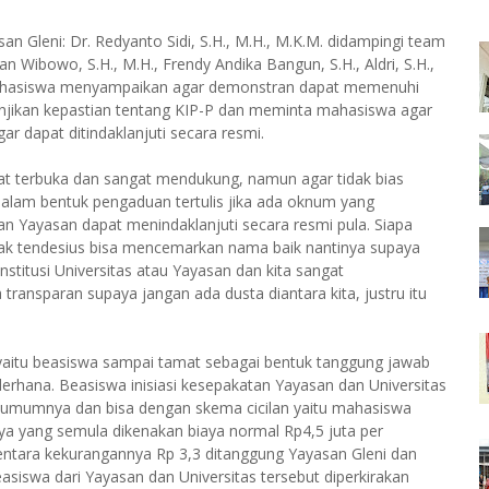
 Gleni: Dr. Redyanto Sidi, S.H., M.H., M.K.M. didampingi team
n Wibowo, S.H., M.H., Frendy Andika Bangun, S.H., Aldri, S.H.,
 mahasiswa menyampaikan agar demonstran dapat memenuhi
anjikan kepastian tentang KIP-P dan meminta mahasiswa agar
dapat ditindaklanjuti secara resmi.
sangat terbuka dan sangat mendukung, namun agar tidak bias
alam bentuk pengaduan tertulis jika ada oknum yang
 Yayasan dapat menindaklanjuti secara resmi pula. Siapa
tidak tendesius bisa mencemarkan nama baik nantinya supaya
stitusi Universitas atau Yayasan dan kita sangat
transparan supaya jangan ada dusta diantara kita, justru itu
yaitu beasiswa sampai tamat sebagai bentuk tanggung jawab
derhana. Beasiswa inisiasi kesepakatan Yayasan dan Universitas
ya umumnya dan bisa dengan skema cicilan yaitu mahasiswa
a yang semula dikenakan biaya normal Rp4,5 juta per
ntara kekurangannya Rp 3,3 ditanggung Yayasan Gleni dan
siswa dari Yayasan dan Universitas tersebut diperkirakan