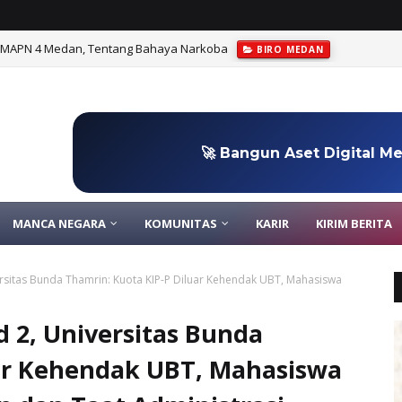
 MAPN 4 Medan, Tentang Bahaya Narkoba
BIRO MEDAN
🚀 Bangun Aset Digital M
MANCA NEGARA
KOMUNITAS
KARIR
KIRIM BERITA
versitas Bunda Thamrin: Kuota KIP-P Diluar Kehendak UBT, Mahasiswa
d 2, Universitas Bunda
uar Kehendak UBT, Mahasiswa