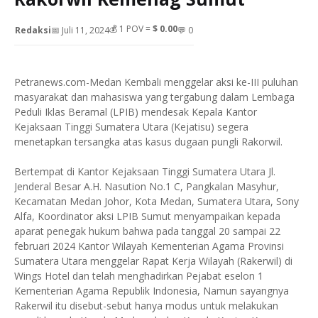
💰
1
POV =
$ 0.00
Redaksi
📅 Juli 11, 2024
💬 0
Petranews.com-Medan Kembali menggelar aksi ke-III puluhan
masyarakat dan mahasiswa yang tergabung dalam Lembaga
Peduli Iklas Beramal (LPIB) mendesak Kepala Kantor
Kejaksaan Tinggi Sumatera Utara (Kejatisu) segera
menetapkan tersangka atas kasus dugaan pungli Rakorwil.
Bertempat di Kantor Kejaksaan Tinggi Sumatera Utara Jl.
Jenderal Besar A.H. Nasution No.1 C, Pangkalan Masyhur,
Kecamatan Medan Johor, Kota Medan, Sumatera Utara, Sony
Alfa, Koordinator aksi LPIB Sumut menyampaikan kepada
aparat penegak hukum bahwa pada tanggal 20 sampai 22
februari 2024 Kantor Wilayah Kementerian Agama Provinsi
Sumatera Utara menggelar Rapat Kerja Wilayah (Rakerwil) di
Wings Hotel dan telah menghadirkan Pejabat eselon 1
Kementerian Agama Republik Indonesia, Namun sayangnya
Rakerwil itu disebut-sebut hanya modus untuk melakukan