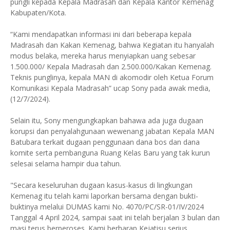
pungli kepada Kepala Madrasah dan Kepala Kantor Kemenag
Kabupaten/Kota.
“Kami mendapatkan informasi ini dari beberapa kepala
Madrasah dan Kakan Kemenag, bahwa Kegiatan itu hanyalah
modus belaka, mereka harus menyiapkan uang sebesar
1.500.000/ Kepala Madrasah dan 2.500.000/Kakan Kemenag.
Teknis punglinya, kepala MAN di akomodir oleh Ketua Forum
Komunikasi Kepala Madrasah” ucap Sony pada awak media,
(12/7/2024).
Selain itu, Sony mengungkapkan bahawa ada juga dugaan
korupsi dan penyalahgunaan wewenang jabatan Kepala MAN
Batubara terkait dugaan penggunaan dana bos dan dana
komite serta pembanguna Ruang Kelas Baru yang tak kurun
selesai selama hampir dua tahun.
"Secara keseluruhan dugaan kasus-kasus di lingkungan
Kemenag itu telah kami laporkan bersama dengan bukti-
buktinya melalui DUMAS kami No. 4070/PC/SR-01/IV/2024
Tanggal 4 April 2024, sampai saat ini telah berjalan 3 bulan dan
masi terus berperoses. Kami berharap Kejatisu serius