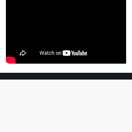
Jalan Sutomo Ujung No. 9 Medan,
Kontak Redaksi: +62 8126 5781 450