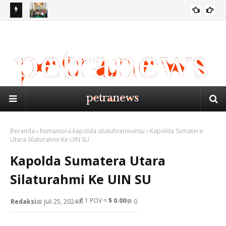
IB
PW PERSIS SUMUT GELAR RAPAT PERSIAPAN MUSYKERNAS
Ge
BIRO MEDAN
PERSIS 2026 DI MEDAN
Me
Beranda
humaniora.kapolda.silatuhramiuinsu
Kapolda Sumatera
Utara Silaturahmi Ke UIN SU
Kapolda Sumatera Utara
Silaturahmi Ke UIN SU
💰
1
POV =
$ 0.00
Redaksi
📅 Juli 25, 2024
💬 0