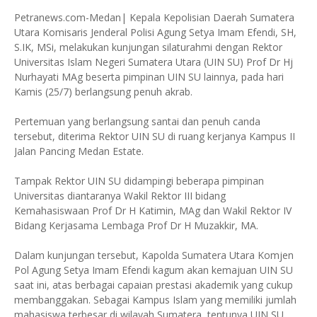
Petranews.com-Medan| Kepala Kepolisian Daerah Sumatera
Utara Komisaris Jenderal Polisi Agung Setya Imam Efendi, SH,
S.IK, MSi, melakukan kunjungan silaturahmi dengan Rektor
Universitas Islam Negeri Sumatera Utara (UIN SU) Prof Dr Hj
Nurhayati MAg beserta pimpinan UIN SU lainnya, pada hari
Kamis (25/7) berlangsung penuh akrab.
Pertemuan yang berlangsung santai dan penuh canda
tersebut, diterima Rektor UIN SU di ruang kerjanya Kampus II
Jalan Pancing Medan Estate.
Tampak Rektor UIN SU didampingi beberapa pimpinan
Universitas diantaranya Wakil Rektor III bidang
Kemahasiswaan Prof Dr H Katimin, MAg dan Wakil Rektor IV
Bidang Kerjasama Lembaga Prof Dr H Muzakkir, MA.
Dalam kunjungan tersebut, Kapolda Sumatera Utara Komjen
Pol Agung Setya Imam Efendi kagum akan kemajuan UIN SU
saat ini, atas berbagai capaian prestasi akademik yang cukup
membanggakan. Sebagai Kampus Islam yang memiliki jumlah
mahasiswa terbesar di wilayah Sumatera, tentunya UIN SU