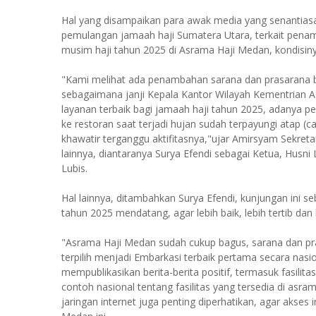
Hal yang disampaikan para awak media yang senantiasa
pemulangan jamaah haji Sumatera Utara, terkait penamb
musim haji tahun 2025 di Asrama Haji Medan, kondisiny
"Kami melihat ada penambahan sarana dan prasarana ba
sebagaimana janji Kepala Kantor Wilayah Kementrian
layanan terbaik bagi jamaah haji tahun 2025, adanya p
ke restoran saat terjadi hujan sudah terpayungi atap (
khawatir terganggu aktifitasnya,"ujar Amirsyam Sekret
lainnya, diantaranya Surya Efendi sebagai Ketua, Husni
Lubis.
Hal lainnya, ditambahkan Surya Efendi, kunjungan ini 
tahun 2025 mendatang, agar lebih baik, lebih tertib dan l
"Asrama Haji Medan sudah cukup bagus, sarana dan pr
terpilih menjadi Embarkasi terbaik pertama secara nas
mempublikasikan berita-berita positif, termasuk fasilita
contoh nasional tentang fasilitas yang tersedia di asram
jaringan internet juga penting diperhatikan, agar akses