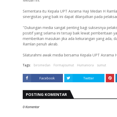
Medan ini.
Sementara itu Kepala UPT Asrama Haji Medan H Ramlan
sinergisitas yang baik ini dapat dilanjutkan pada pela
"Dukungan media sangat penting bagi suksesnya pelaksa
positif yang selama ini tersaji baik lewat pemberitaan 
memberikan masukan jika ada kekurangan yang ada, da
Ramlan penuh akrab.
Silaturahmi awak media bersama Kepala UPT Asrama Haj
Tags:
biromedan
Formajisumut
Humaniora
sumut
Facebook
Twitter
POSTING KOMENTAR
0 Komentar