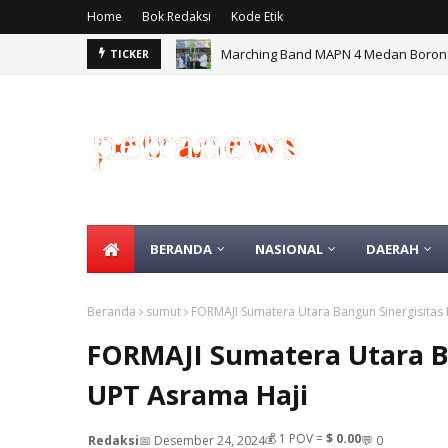
Home
Bok Redaksi
Kode Etik
Marching Band MAPN 4 Medan Borong
TICKER
BERANDA
NASIONAL
DAERAH
Beranda
sumut
FORMAJI Sumatera Utara Bangun Sinergisita
FORMAJI Sumatera Utara B
UPT Asrama Haji
💰
1
POV =
$ 0.00
Redaksi
📅 Desember 24, 2024
💬 0