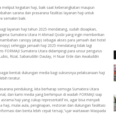
 meliput kegiatan haji, baik saat keberangkatan maupun
ahan sarana dan prasarana fasilitas layanan haji untuk
a semakin baik.
gi layanan haji tahun 2025 mendatang, sudah disiapkan,
 Agama Sumatera Utara H Ahmad Qosbi yang ingin memberikan
enambahan canopy (atap) sebagai akses para jamaah dari hotel
canopy) sehingga jamaah haji 2025 mendatang tidak lagi
aris FORMAJI Sumatera Utara didampingi para unsur pengurus
 Lubis, Rizal, Sabaruddin Daulay, H Nuar Erde dan Awaluddin
sebagai bentuk dukungan media bagi suksesnya pelaksanaan haji
ebih teratur.
asarana pendukung, kita berharap semoga Sumatera Utara
ional, dan kami media yang berhimpun di wadah FORMAJI siap
s asrama haji yang cukup representatif ini, agar bisa menjadi
a haji, mulai aula, penginapan, restoran dan dukungan fasilitasi
 informasi dan berita lebih cepat tersaji,"ujar wartawan Waspada