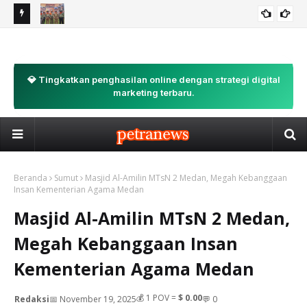
n,
300 KADER PKS SUMUT LAKSANAKAN KEMAH BELA NEGARA DI
Ka
BELA NEGARA
SIBOLANGIT: "MADARASAH TANPA DINDING" UNTUK
Mis
LAHIRKAN KADER TANGGUH
💎 Tingkatkan penghasilan online dengan strategi digital
marketing terbaru.
Beranda
Sumut
Masjid Al-Amilin MTsN 2 Medan, Megah Kebanggaan
Insan Kementerian Agama Medan
Masjid Al-Amilin MTsN 2 Medan,
Megah Kebanggaan Insan
Kementerian Agama Medan
💰
1
POV =
$ 0.00
Redaksi
📅 November 19, 2025
💬 0