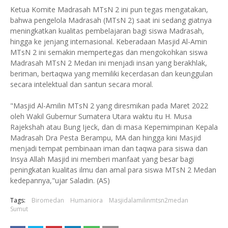
Ketua Komite Madrasah MTsN 2 ini pun tegas mengatakan,
bahwa pengelola Madrasah (MTsN 2) saat ini sedang giatnya
meningkatkan kualitas pembelajaran bagi siswa Madrasah,
hingga ke jenjang internasional. Keberadaan Masjid Al-Amin
MTsN 2 ini semakin mempertegas dan mengokohkan siswa
Madrasah MTsN 2 Medan ini menjadi insan yang berakhlak,
beriman, bertaqwa yang memiliki kecerdasan dan keunggulan
secara intelektual dan santun secara moral.
"Masjid Al-Amilin MTsN 2 yang diresmikan pada Maret 2022
oleh Wakil Gubernur Sumatera Utara waktu itu H. Musa
Rajekshah atau Bung Ijeck, dan di masa Kepemimpinan Kepala
Madrasah Dra Pesta Berampu, MA dan hingga kini Masjid
menjadi tempat pembinaan iman dan taqwa para siswa dan
Insya Allah Masjid ini memberi manfaat yang besar bagi
peningkatan kualitas ilmu dan amal para siswa MTsN 2 Medan
kedepannya,"ujar Saladin. (AS)
Tags:
Biromedan
Humaniora
Masjidalamilinmtsn2medan
Sumut