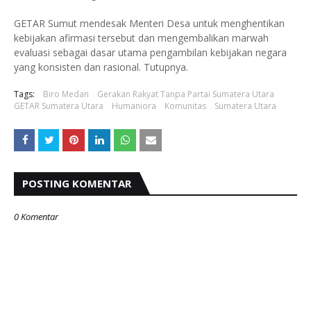
GETAR Sumut mendesak Menteri Desa untuk menghentikan
kebijakan afirmasi tersebut dan mengembalikan marwah
evaluasi sebagai dasar utama pengambilan kebijakan negara
yang konsisten dan rasional. Tutupnya.
Tags:
Biro Medan
Gerakan Rakyat Tanpa Partai Sumatera Utara
GETAR Sumatera Utara
Humaniora
Komunitas
Sumatera Utara
POSTING KOMENTAR
0 Komentar