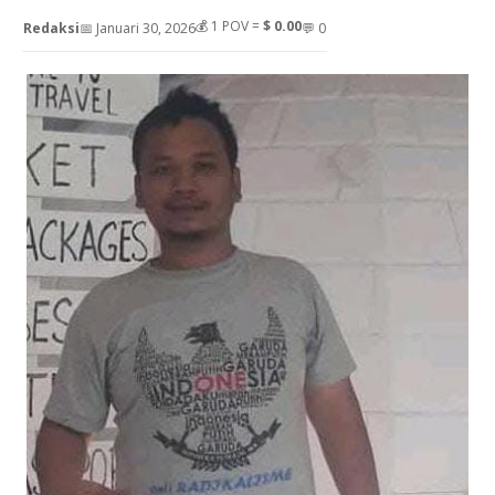
💰
1
POV =
$ 0.00
Redaksi
📅 Januari 30, 2026
💬 0