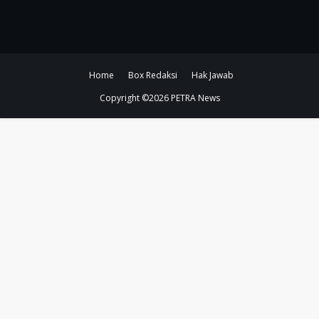
Home
Box Redaksi
Hak Jawab
Copyright ©
2026
PETRA News