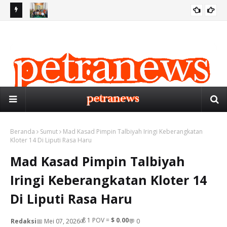
IB
PW PERSIS SUMUT GELAR RAPAT PERSIAPAN MUSYKERNAS
Ge
BIRO MEDAN
PERSIS 2026 DI MEDAN
Me
Beranda
Sumut
Mad Kasad Pimpin Talbiyah Iringi Keberangkatan
Kloter 14 Di Liputi Rasa Haru
Mad Kasad Pimpin Talbiyah
Iringi Keberangkatan Kloter 14
Di Liputi Rasa Haru
💰
1
POV =
$ 0.00
Redaksi
📅 Mei 07, 2026
💬 0