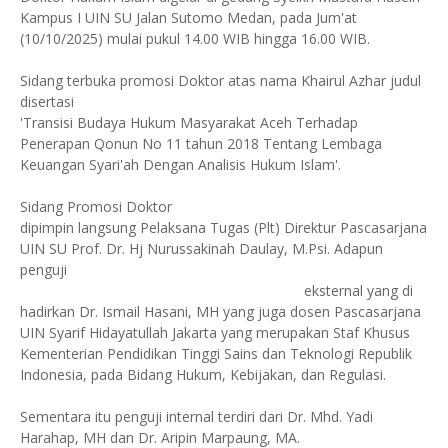
Kampus I UIN SU Jalan Sutomo Medan, pada Jum'at
(10/10/2025) mulai pukul 14.00 WIB hingga 16.00 WIB.
Sidang terbuka promosi Doktor atas nama Khairul Azhar judul
disertasi
'Transisi Budaya Hukum Masyarakat Aceh Terhadap
Penerapan Qonun No 11 tahun 2018 Tentang Lembaga
Keuangan Syari'ah Dengan Analisis Hukum Islam'.
Sidang Promosi Doktor
dipimpin langsung Pelaksana Tugas (Plt) Direktur Pascasarjana
UIN SU Prof. Dr. Hj Nurussakinah Daulay, M.Psi. Adapun
penguji
eksternal yang di
hadirkan Dr. Ismail Hasani, MH yang juga dosen Pascasarjana
UIN Syarif Hidayatullah Jakarta yang merupakan Staf Khusus
Kementerian Pendidikan Tinggi Sains dan Teknologi Republik
Indonesia, pada Bidang Hukum, Kebijakan, dan Regulasi.
Sementara itu penguji internal terdiri dari Dr. Mhd. Yadi
Harahap, MH dan Dr. Aripin Marpaung, MA.