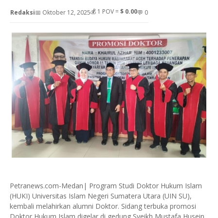
💰
1
POV =
$ 0.00
Redaksi
📅 Oktober 12, 2025
💬 0
Petranews.com-Medan| Program Studi Doktor Hukum Islam
(HUKI) Universitas Islam Negeri Sumatera Utara (UIN SU),
kembali melahirkan alumni Doktor. Sidang terbuka promosi
Doktor Hukum Islam digelar di gedung Syeikh Mustafa Husein