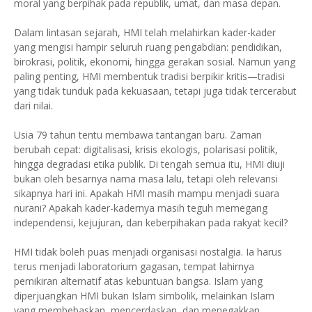
moral yang berpihak pada republik, umat, dan masa depan.
Dalam lintasan sejarah, HMI telah melahirkan kader-kader
yang mengisi hampir seluruh ruang pengabdian: pendidikan,
birokrasi, politik, ekonomi, hingga gerakan sosial. Namun yang
paling penting, HMI membentuk tradisi berpikir kritis—tradisi
yang tidak tunduk pada kekuasaan, tetapi juga tidak tercerabut
dari nilai.
Usia 79 tahun tentu membawa tantangan baru. Zaman
berubah cepat: digitalisasi, krisis ekologis, polarisasi politik,
hingga degradasi etika publik. Di tengah semua itu, HMI diuji
bukan oleh besarnya nama masa lalu, tetapi oleh relevansi
sikapnya hari ini. Apakah HMI masih mampu menjadi suara
nurani? Apakah kader-kadernya masih teguh memegang
independensi, kejujuran, dan keberpihakan pada rakyat kecil?
HMI tidak boleh puas menjadi organisasi nostalgia. Ia harus
terus menjadi laboratorium gagasan, tempat lahirnya
pemikiran alternatif atas kebuntuan bangsa. Islam yang
diperjuangkan HMI bukan Islam simbolik, melainkan Islam
yang membebaskan, mencerdaskan, dan menegakkan