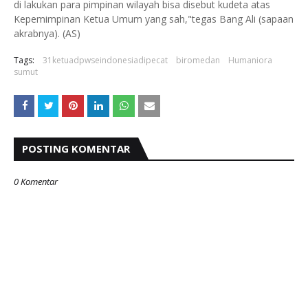
di lakukan para pimpinan wilayah bisa disebut kudeta atas
Kepemimpinan Ketua Umum yang sah,"tegas Bang Ali (sapaan
akrabnya). (AS)
Tags:
31ketuadpwseindonesiadipecat
biromedan
Humaniora
sumut
POSTING KOMENTAR
0 Komentar