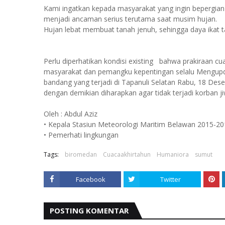
Kami ingatkan kepada masyarakat yang ingin bepergian 
menjadi ancaman serius terutama saat musim hujan.
Hujan lebat membuat tanah jenuh, sehingga daya ikat 
Perlu diperhatikan kondisi existing bahwa prakiraan cu
masyarakat dan pemangku kepentingan selalu Mengupdat
bandang yang terjadi di Tapanuli Selatan Rabu, 18 De
dengan demikian diharapkan agar tidak terjadi korban 
Oleh : Abdul Aziz
• Kepala Stasiun Meteorologi Maritim Belawan 2015-2
• Pemerhati lingkungan
Tags:
biromedan
Cuacaakhirtahun
Humaniora
sumut
Facebook
Twitter
POSTING KOMENTAR