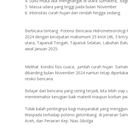
4. Suhu muka laut menghangat di utara Sumatera, bagi
5. Massa udara yang tinggi pada bulan November
6. Intensitas curah hujan dari rendah hingga sedang.
Berbicara tentang Potensi Bencana Hidrometeorologi 
2024 dengan kecepatan maksimum 25 knot (46, 3 km/jam)
utara, Tapanuli Tengah, Tapanuli Selatan, Labuhan Bat
awal Januari 2025.
Melihat kondisi fisis cuaca, jumlah curah hujan Suma
dibanding bulan November 2024 namun tetap diperluk
resiko bencana.
Belajar dari bencana yang sering terjadi, kita lebih 
meminimalisir kerugian baik materiil maupun korban jiw
Tidak kalah pentingnya bagi masyarakat yang menggun
Waspada terhadap potensi gelombang di perairan Samu
Aceh, dan Perairan Kep. Nias-Sibolga