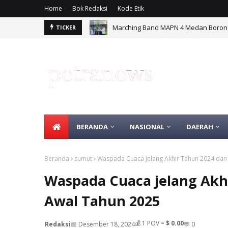
Home
Bok Redaksi
Kode Etik
Marching Band MAPN 4 Medan Borong
TICKER
BERANDA
NASIONAL
DAERAH
Beranda
sumut
Waspada Cuaca jelang Akhir Tahun 2024 da
Waspada Cuaca jelang Akh
Awal Tahun 2025
💰
1
POV =
$ 0.00
Redaksi
📅 Desember 18, 2024
💬 0