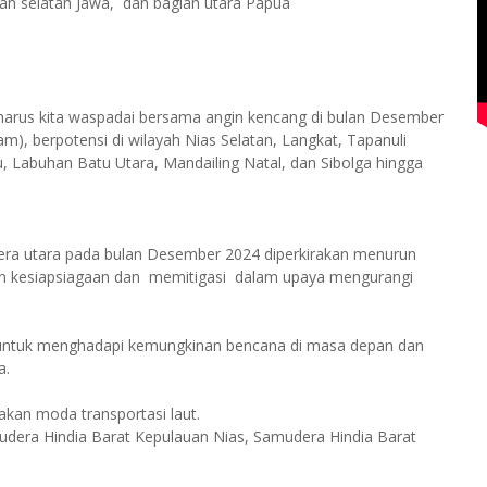
an selatan Jawa, dan bagian utara Papua
harus kita waspadai bersama angin kencang di bulan Desember
, berpotensi di wilayah Nias Selatan, Langkat, Tapanuli
u, Labuhan Batu Utara, Mandailing Natal, dan Sibolga hingga
tera utara pada bulan Desember 2024 diperkirakan menurun
an kesiapsiagaan dan memitigasi dalam upaya mengurangi
siap untuk menghadapi kemungkinan bencana di masa depan dan
a.
akan moda transportasi laut.
dera Hindia Barat Kepulauan Nias, Samudera Hindia Barat