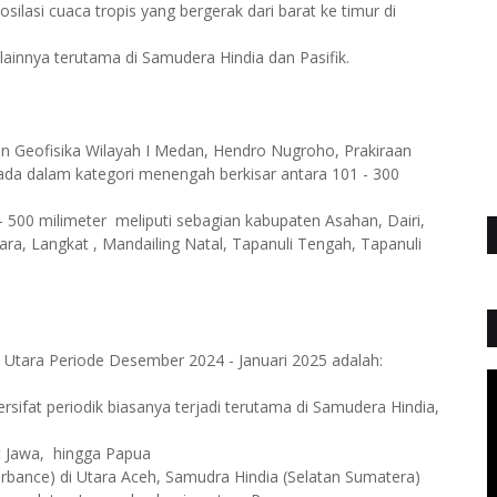
ilasi cuaca tropis yang bergerak dari barat ke timur di
lainnya terutama di Samudera Hindia dan Pasifik.
an Geofisika Wilayah I Medan, Hendro Nugroho, Prakiraan
da dalam kategori menengah berkisar antara 101 - 300
- 500 milimeter meliputi sebagian kabupaten Asahan, Dairi,
, Langkat , Mandailing Natal, Tapanuli Tengah, Tapanuli
 Utara Periode Desember 2024 - Januari 2025 adalah:
sifat periodik biasanya terjadi terutama di Samudera Hindia,
ut Jawa, hingga Papua
urbance) di Utara Aceh, Samudra Hindia (Selatan Sumatera)