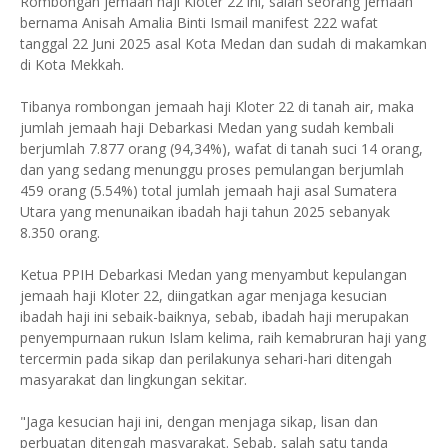
Rombongan jemaah haji Kloter 22 ini, salah seorang jemaah
bernama Anisah Amalia Binti Ismail manifest 222 wafat
tanggal 22 Juni 2025 asal Kota Medan dan sudah di makamkan
di Kota Mekkah.
Tibanya rombongan jemaah haji Kloter 22 di tanah air, maka
jumlah jemaah haji Debarkasi Medan yang sudah kembali
berjumlah 7.877 orang (94,34%), wafat di tanah suci 14 orang,
dan yang sedang menunggu proses pemulangan berjumlah
459 orang (5.54%) total jumlah jemaah haji asal Sumatera
Utara yang menunaikan ibadah haji tahun 2025 sebanyak
8.350 orang.
Ketua PPIH Debarkasi Medan yang menyambut kepulangan
jemaah haji Kloter 22, diingatkan agar menjaga kesucian
ibadah haji ini sebaik-baiknya, sebab, ibadah haji merupakan
penyempurnaan rukun Islam kelima, raih kemabruran haji yang
tercermin pada sikap dan perilakunya sehari-hari ditengah
masyarakat dan lingkungan sekitar.
"Jaga kesucian haji ini, dengan menjaga sikap, lisan dan
perbuatan ditengah masyarakat. Sebab, salah satu tanda