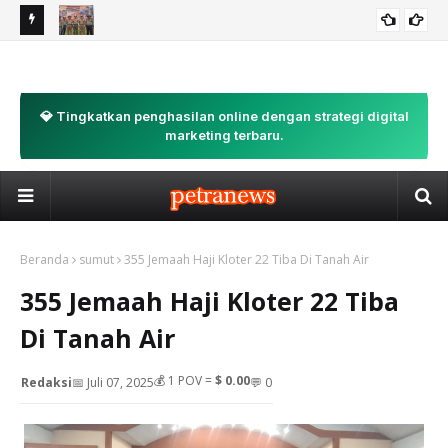
n,
300 KADER PKS SUMUT LAKSANAKAN KEMAH BELA NEGARA DI
Ka
BELA NEGARA
SIBOLANGIT: "MADARASAH TANPA DINDING" UNTUK
Mis
LAHIRKAN KADER TANGGUH
💎 Tingkatkan penghasilan online dengan strategi digital
marketing terbaru.
Beranda
sumut
355 Jemaah Haji Kloter 22 Tiba Di Tanah Air
355 Jemaah Haji Kloter 22 Tiba
Di Tanah Air
💰
1
POV =
$ 0.00
Redaksi
📅 Juli 07, 2025
💬 0