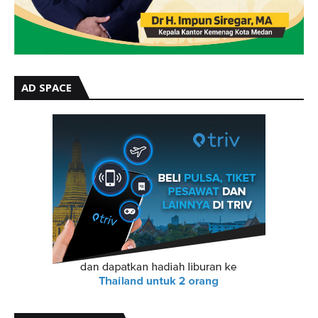
AD SPACE
TRENDING BERITA
300 KADER PKS SUMUT LAKSANAKAN KEMAH
BELA NEGARA DI SIBOLANGIT: "MADARASAH
TANPA DINDING" UNTUK LAHIRKAN KADER
TANGGUH
Agustus 03, 2026
Gebyar HUT Kemerdekaan RI Ke 81 Kementerian
Agama Medan Di Meriahkan Berbagai
Perlombaan
Agustus 06, 2026