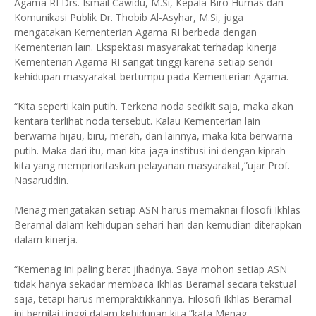
Agama RI Drs. Ismail Cawidu, M.Si, Kepala Biro Humas dan
Komunikasi Publik Dr. Thobib Al-Asyhar, M.Si, juga
mengatakan Kementerian Agama RI berbeda dengan
Kementerian lain. Ekspektasi masyarakat terhadap kinerja
Kementerian Agama RI sangat tinggi karena setiap sendi
kehidupan masyarakat bertumpu pada Kementerian Agama.
“Kita seperti kain putih. Terkena noda sedikit saja, maka akan
kentara terlihat noda tersebut. Kalau Kementerian lain
berwarna hijau, biru, merah, dan lainnya, maka kita berwarna
putih. Maka dari itu, mari kita jaga institusi ini dengan kiprah
kita yang memprioritaskan pelayanan masyarakat,”ujar Prof.
Nasaruddin.
Menag mengatakan setiap ASN harus memaknai filosofi Ikhlas
Beramal dalam kehidupan sehari-hari dan kemudian diterapkan
dalam kinerja.
“Kemenag ini paling berat jihadnya. Saya mohon setiap ASN
tidak hanya sekadar membaca Ikhlas Beramal secara tekstual
saja, tetapi harus mempraktikkannya. Filosofi Ikhlas Beramal
ini bernilai tinggi dalam kehidupan kita,”kata Menag.