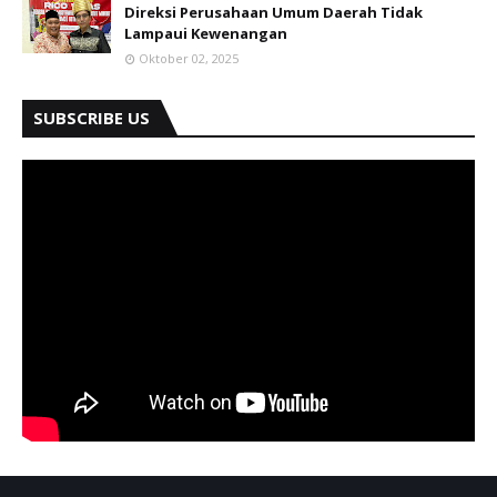
Jalan Sutomo Ujung No. 9 Medan,
Kontak Redaksi: +62 8126 5781 450