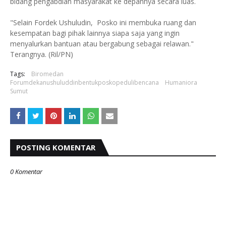
bidang pengabdian masyarakat ke depannya secara luas.
"Selain Fordek Ushuludin, Posko ini membuka ruang dan
kesempatan bagi pihak lainnya siapa saja yang ingin
menyalurkan bantuan atau bergabung sebagai relawan."
Terangnya. (Ril/PN)
Tags:
Biromedan
Forumdekanushuluddinbentukposkopedulibencana
Humaniora
Sumut
POSTING KOMENTAR
0 Komentar