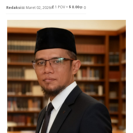
💰
1
POV =
$ 0.00
Redaksi
📅 Maret 02, 2026
💬 0