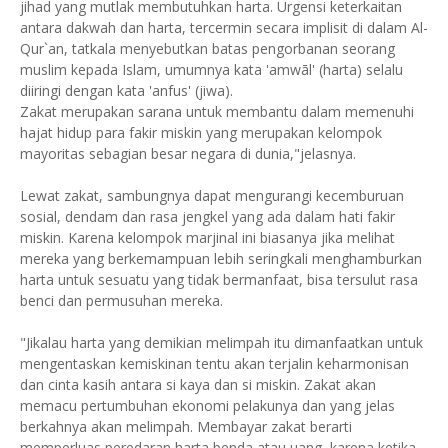
jihad yang mutlak membutuhkan harta. Urgensi keterkaitan
antara dakwah dan harta, tercermin secara implisit di dalam Al-
Qur`an, tatkala menyebutkan batas pengorbanan seorang
muslim kepada Islam, umumnya kata 'amwāl' (harta) selalu
diiringi dengan kata 'anfus' (jiwa).
Zakat merupakan sarana untuk membantu dalam memenuhi
hajat hidup para fakir miskin yang merupakan kelompok
mayoritas sebagian besar negara di dunia,"jelasnya.
Lewat zakat, sambungnya dapat mengurangi kecemburuan
sosial, dendam dan rasa jengkel yang ada dalam hati fakir
miskin. Karena kelompok marjinal ini biasanya jika melihat
mereka yang berkemampuan lebih seringkali menghamburkan
harta untuk sesuatu yang tidak bermanfaat, bisa tersulut rasa
benci dan permusuhan mereka.
"Jikalau harta yang demikian melimpah itu dimanfaatkan untuk
mengentaskan kemiskinan tentu akan terjalin keharmonisan
dan cinta kasih antara si kaya dan si miskin. Zakat akan
memacu pertumbuhan ekonomi pelakunya dan yang jelas
berkahnya akan melimpah. Membayar zakat berarti
memperluas peredaran harta benda atau uang, karena ketika