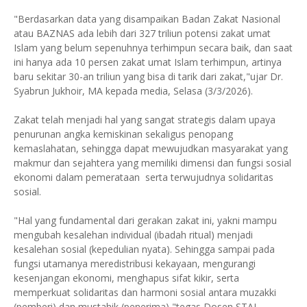
"Berdasarkan data yang disampaikan Badan Zakat Nasional
atau BAZNAS ada lebih dari 327 triliun potensi zakat umat
Islam yang belum sepenuhnya terhimpun secara baik, dan saat
ini hanya ada 10 persen zakat umat Islam terhimpun, artinya
baru sekitar 30-an triliun yang bisa di tarik dari zakat,"ujar Dr.
Syabrun Jukhoir, MA kepada media, Selasa (3/3/2026).
Zakat telah menjadi hal yang sangat strategis dalam upaya
penurunan angka kemiskinan sekaligus penopang
kemaslahatan, sehingga dapat mewujudkan masyarakat yang
makmur dan sejahtera yang memiliki dimensi dan fungsi sosial
ekonomi dalam pemerataan serta terwujudnya solidaritas
sosial.
"Hal yang fundamental dari gerakan zakat ini, yakni mampu
mengubah kesalehan individual (ibadah ritual) menjadi
kesalehan sosial (kepedulian nyata). Sehingga sampai pada
fungsi utamanya meredistribusi kekayaan, mengurangi
kesenjangan ekonomi, menghapus sifat kikir, serta
memperkuat solidaritas dan harmoni sosial antara muzakki
(pemberi) dan mustahik (penerima),"tegas Dosen STAI