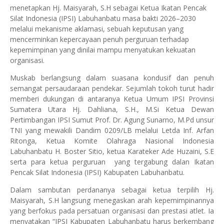
menetapkan Hj. Maisyarah, S.H sebagai Ketua Ikatan Pencak
Silat Indonesia (IPSI) Labuhanbatu masa bakti 2026–2030
melalui mekanisme aklamasi, sebuah keputusan yang
mencerminkan kepercayaan penuh perguruan terhadap
kepemimpinan yang dinilai mampu menyatukan kekuatan
organisasi.
Muskab berlangsung dalam suasana kondusif dan penuh
semangat persaudaraan pendekar. Sejumlah tokoh turut hadir
memberi dukungan di antaranya Ketua Umum IPSI Provinsi
Sumatera Utara Hj. Dahliana, S.H., M.Si Ketua Dewan
Pertimbangan IPSI Sumut Prof. Dr. Agung Sunarno, M.Pd unsur
TNI yang mewakili Dandim 0209/LB melalui Letda Inf. Arfan
Ritonga, Ketua Komite Olahraga Nasional Indonesia
Labuhanbatu H. Boster Sitio, ketua Karateker Ade Huzaini, S.E
serta para ketua perguruan yang tergabung dalan Ikatan
Pencak Silat Indonesia (IPSI) Kabupaten Labuhanbatu.
Dalam sambutan perdananya sebagai ketua terpilih Hj.
Maisyarah, S.H langsung menegaskan arah kepemimpinannya
yang berfokus pada persatuan organisasi dan prestasi atlet. Ia
menyatakan “IPSI Kabupaten Labuhanbatu harus berkembang