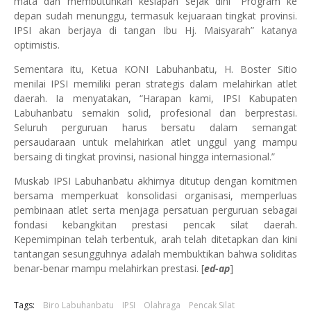
mata dan membutuhkan kesiapan sejak dini “Program ke
depan sudah menunggu, termasuk kejuaraan tingkat provinsi.
IPSI akan berjaya di tangan Ibu Hj. Maisyarah” katanya
optimistis.
Sementara itu, Ketua KONI Labuhanbatu, H. Boster Sitio
menilai IPSI memiliki peran strategis dalam melahirkan atlet
daerah. Ia menyatakan, “Harapan kami, IPSI Kabupaten
Labuhanbatu semakin solid, profesional dan berprestasi.
Seluruh perguruan harus bersatu dalam semangat
persaudaraan untuk melahirkan atlet unggul yang mampu
bersaing di tingkat provinsi, nasional hingga internasional.”
Muskab IPSI Labuhanbatu akhirnya ditutup dengan komitmen
bersama memperkuat konsolidasi organisasi, memperluas
pembinaan atlet serta menjaga persatuan perguruan sebagai
fondasi kebangkitan prestasi pencak silat daerah.
Kepemimpinan telah terbentuk, arah telah ditetapkan dan kini
tantangan sesungguhnya adalah membuktikan bahwa soliditas
benar-benar mampu melahirkan prestasi. [
ed-ap
]
Tags:
Biro Labuhanbatu
IPSI
Olahraga
Pencak Silat