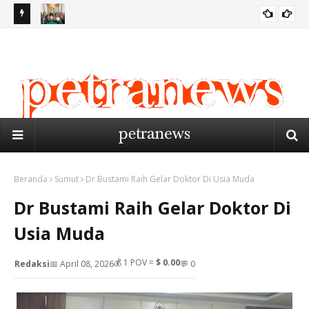
IB
PW PERSIS SUMUT GELAR RAPAT PERSIAPAN MUSYKERNAS
Ge
BIRO MEDAN
PERSIS 2026 DI MEDAN
Me
Beranda
Sumut
Dr Bustami Raih Gelar Doktor Di Usia Muda
Dr Bustami Raih Gelar Doktor Di
Usia Muda
💰
1
POV =
$ 0.00
Redaksi
📅 April 08, 2026
💬 0