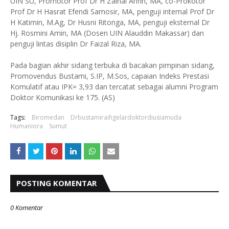
UIN SU, Promotor Prof Dr H Zainal Arifin, MA, co-Prokotor
Prof Dr H Hasrat Efendi Samosir, MA, penguji internal Prof Dr
H Katimin, M.Ag, Dr Husni Ritonga, MA, penguji eksternal Dr
Hj. Rosmini Amin, MA (Dosen UIN Alauddin Makassar) dan
penguji lintas disiplin Dr Faizal Riza, MA.
Pada bagian akhir sidang terbuka di bacakan pimpinan sidang,
Promovendus Bustami, S.IP, M.Sos, capaian Indeks Prestasi
Komulatif atau IPK= 3,93 dan tercatat sebagai alumni Program
Doktor Komunikasi ke 175. (AS)
Tags:
Biromedan
Drbustamiraihgelardoktordiusiamuda
Humaniora
Sumut
POSTING KOMENTAR
0 Komentar