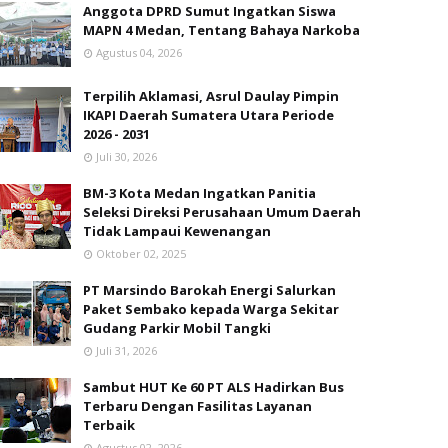
Oktober 02, 2025
PT Marsindo Barokah Energi Salurkan
Paket Sembako kepada Warga Sekitar
Gudang Parkir Mobil Tangki
Juli 31, 2026
Sambut HUT Ke 60 PT ALS Hadirkan Bus
Terbaru Dengan Fasilitas Layanan
Terbaik
Agustus 02, 2026
Ledakan Grand Polonia Tewaskan ART
Asal NTT, Ini Komentar LBH Medan Soal
Hak Korban yang Wajib Dipenuhi
Juli 22, 2026
Marching Band MAPN 4 Medan Borong
Enam Tropy Juara di IDCA Road to
FORPROVSU Gebyar KORMISU 2026
Agustus 05, 2026
PW ISMI Sumut Gelar Diskusi Konstruksi
Gerakan Wakaf dan Digitalisasi Melayu