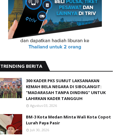
300 KADER PKS SUMUT LAKSANAKAN
KEMAH BELA NEGARA DI SIBOLANGIT:
"MADARASAH TANPA DINDING" UNTUK
LAHIRKAN KADER TANGGUH
Agustus 03, 2026
BM-3 Kota Medan Minta Wali Kota Copot
Lurah Paya Pasir
Juli 30, 2026
Anggota DPRD Sumut Ingatkan Siswa
MAPN 4 Medan, Tentang Bahaya Narkoba
Agustus 04, 2026
Terpilih Aklamasi, Asrul Daulay Pimpin
IKAPI Daerah Sumatera Utara Periode
2026 - 2031
Juli 30, 2026
BM-3 Kota Medan Ingatkan Panitia
Seleksi Direksi Perusahaan Umum Daerah
Tidak Lampaui Kewenangan