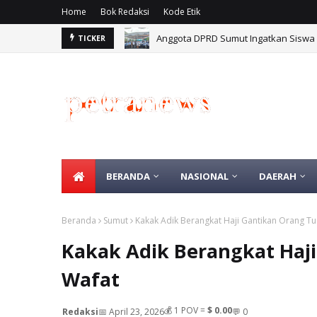
Home
Bok Redaksi
Kode Etik
Anggota DPRD Sumut Ingatkan Siswa
TICKER
BERANDA
NASIONAL
DAERAH
Beranda
Sumut
Kakak Adik Berangkat Haji Gantikan Orang T
Kakak Adik Berangkat Haj
Wafat
💰
1
POV =
$ 0.00
Redaksi
📅 April 23, 2026
💬 0