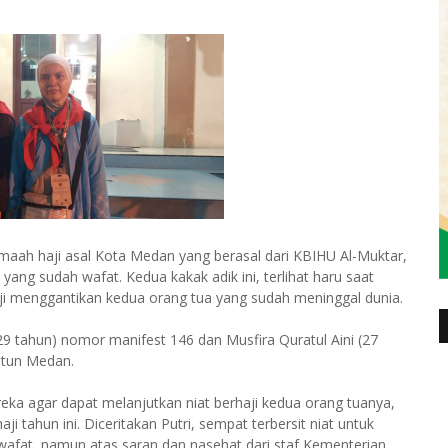
aah haji asal Kota Medan yang berasal dari KBIHU Al-Muktar,
yang sudah wafat. Kedua kakak adik ini, terlihat haru saat
ji menggantikan kedua orang tua yang sudah meninggal dunia.
29 tahun) nomor manifest 146 dan Musfira Quratul Aini (27
ntun Medan.
a agar dapat melanjutkan niat berhaji kedua orang tuanya,
 tahun ini. Diceritakan Putri, sempat terbersit niat untuk
wafat, namun atas saran dan nasehat dari staf Kementerian