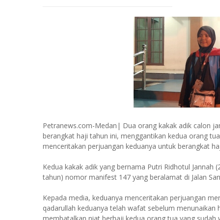
Petranews.com-Medan| Dua orang kakak adik calon jam
berangkat haji tahun ini, menggantikan kedua orang tua 
menceritakan perjuangan keduanya untuk berangkat ha
Kedua kakak adik yang bernama Putri Ridhotul Jannah (
tahun) nomor manifest 147 yang beralamat di Jalan Sa
Kepada media, keduanya menceritakan perjuangan merek
qadarullah keduanya telah wafat sebelum menunaikan haji
membatalkan niat berhaji kedua orang tua yang sudah 