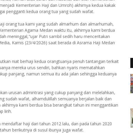
menjadi Kementerian Haji dan Umroh) akhirnya kedua kakak
agai pengganti kedua orang tua yang sudah wafat.
haji orang tua kami yang sudah almarhum dan almarhumah,
 Kementerian Agama Medan waktu itu, akhirnya kami berdua
ah meninggal,"ujar Putri sambil sedih haru menceritakan
Media, Kamis (23/4/2026) saat berada di Asrama Haji Medan
utkan niat berhaji kedua orangtuanya penuh tantangan terkait
uanya mereka urus sendiri, bahkan nyaris mematahkan
ukup panjang, namun semua itu ada jalan sehingga keduanya
kan urusan admintrasi yang cukup panjang dan melelahkan,
ng sudah wafat, alhamdulillah semuanya berjalan baik dan
akhirnya kami berdua bisa berangkat tahun ini menggantikan
 lirih.
 mendaftar haji dari tahun 2012 lalu, dan pada tahun 2020
ahun berikutnya di susul ibunya juga wafat.