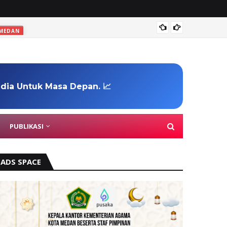
Marchi
 MEDAN
edia Untuk Masa Depan. 📈
PUBLIKASI
ADS SPACE