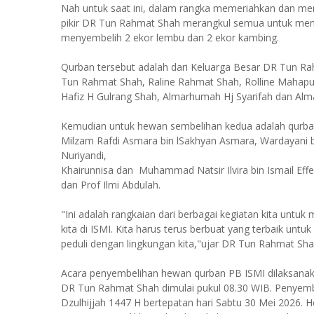
Nah untuk saat ini, dalam rangka memeriahkan dan meni
pikir DR Tun Rahmat Shah merangkul semua untuk mengg
menyembelih 2 ekor lembu dan 2 ekor kambing.
Qurban tersebut adalah dari Keluarga Besar DR Tun R
Tun Rahmat Shah, Raline Rahmat Shah, Rolline Mahapu
Hafiz H Gulrang Shah, Almarhumah Hj Syarifah dan Al
Kemudian untuk hewan sembelihan kedua adalah qurban
Milzam Rafdi Asmara bin lSakhyan Asmara, Wardayani bin
Nuriyandi,
Khairunnisa dan Muhammad Natsir Ilvira bin Ismail Eff
dan Prof Ilmi Abdulah.
"Ini adalah rangkaian dari berbagai kegiatan kita untu
kita di ISMI. Kita harus terus berbuat yang terbaik unt
peduli dengan lingkungan kita,"ujar DR Tun Rahmat Sha
Acara penyembelihan hewan qurban PB ISMI dilaksanaka
DR Tun Rahmat Shah dimulai pukul 08.30 WIB. Penyembel
Dzulhijjah 1447 H bertepatan hari Sabtu 30 Mei 2026.