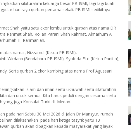
ngkatkan silaturahmi keluarga besar PB ISMI, lagi-lagi buah
elar hari raya qurban pertama sekali. PB ISMI sedikitnya
ahmat Shah yaitu satu ekor lembu untuk qurban atas nama DR
tra Rahmat Shah, Rollan Parani Shah Rahmat, Almarhum Al
marhumah Hj Rahmaniah.
 atas nama ; Nizzamul (Ketua PB ISMI),
ti Wirdana.(Bendahara PB ISMI), Syafrida Fitri (Ketua Panitia),
endy. Serta qurban 2 ekor kambing atas nama Prof Agussani
k meningkatkan Islam dan iman serta ukhuwah serta silaturahmi
uk kita dan untuk semua. Kita harus peduli dengan sesama serta
h yang juga Konsulat Turki di Medan.
n pada hari Sabtu 30 Mei 2026 di Jalan Dr Mansyur, rumah
ihan dilaksanakan pada hari ketiga tasyrik yaitu 13
 Hewan qurban akan dibagikan kepada masyarakat yang layak