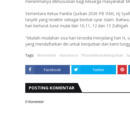
menerimanya dikhususkan bagi keluarga masyarakat Me
Sementara Ketua Panitia Qurban 2026 PB ISMI, Hj Syaf
tasyrik yang terakhir sebagai bentuk syiar Islam. Ba
hari berturut-turut mulai dari 10,11, 12 dan 13 Zulhijjah.
"Mudah-mudahan sisa hari tersedia menjelang hari H, 
yang mendaftarkan diri untuk berqurban dan kami tunggu,
Tags:
Biromedan
Humaniora
Pbismilaksanakanqurban
S
Facebook
Twitter
POSTING KOMENTAR
0 Komentar