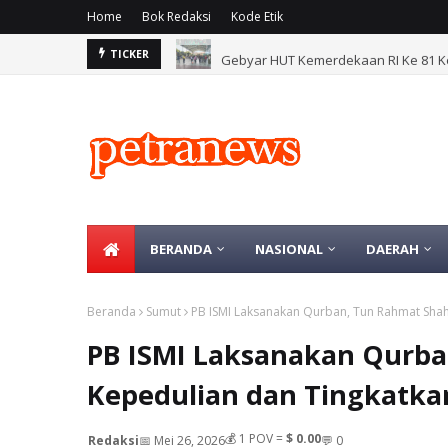
Home
Bok Redaksi
Kode Etik
Gebyar HUT Kemerdekaan RI Ke 81 
TICKER
BERANDA
NASIONAL
DAERAH
Beranda
Sumut
PB ISMI Laksanakan Qurban, Tun Rahmat Shah 
PB ISMI Laksanakan Qurba
Kepedulian dan Tingkatka
💰
1
POV =
$ 0.00
Redaksi
📅 Mei 26, 2026
💬 0