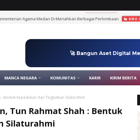
Kementerian Agama Medan Di Meriahkan Berbagai Perlombaan
BIRO
🚀 Bangun Aset Digital M
MANCA NEGARA
KOMUNITAS
KARIR
KIRIM BERITA
: Bentuk Kepedulian dan Tingkatkan Silaturahmi
n, Tun Rahmat Shah : Bentuk
n Silaturahmi